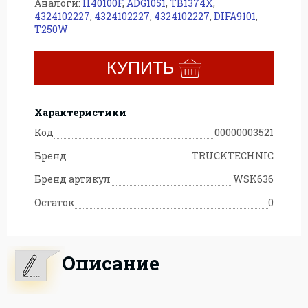
Аналоги:
II40100F
,
ADG1051
,
TB1374X
,
4324102227
,
4324102227
,
4324102227
,
DIFA9101
,
T250W
КУПИТЬ
Характеристики
Код
00000003521
Бренд
TRUCKTECHNIC
Бренд артикул
WSK636
Остаток
0
Описание