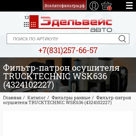
ВсеАвтофильтры.рф
0
+7(831)257-66-57
Фильтр-патрон осушителя
TRUCKTECHNIC WSK636
(4324102227)
Главная
Каталог
Фильтры разные
Фильтр-патрон
осушителя TRUCKTECHNIC WSK636 (4324102227)