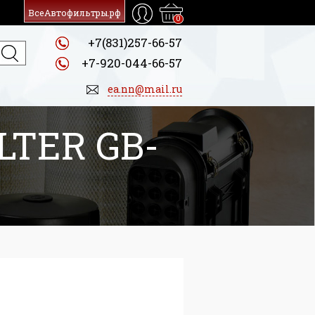
ВсеАвтофильтры.рф
0
+7(831)257-66-57
+7-920-044-66-57
ea.nn@mail.ru
LTER GB-