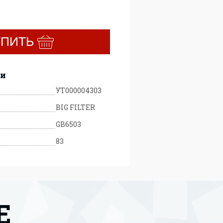
УПИТЬ
ки
УТ000004303
BIG FILTER
GB6503
83
Е