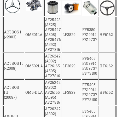
AF25428
(A525)
AF25427
FF5380
ACTROS I
OM501LA
(A808)
LF3829
FS19914
HF6162
(<2003)
AF25476
FS19737
(A592)
AF27816
AF26242
FF5405
(A802)
ACTROS II
FS19914
OM502LA
AF26165
LF3829
HF6162
(<2008)
FS19737
(A595)
FF73100
AF27816
AF26242
FF5405
м
ACTROS
(A802)
FS19914
III
OM541LA
AF26165
LF3829
HF6162
FS19737
(2008>)
(A595)
FF73100
AF27816
AF26242
FF5405
(A802)
AXOR II
FS19914