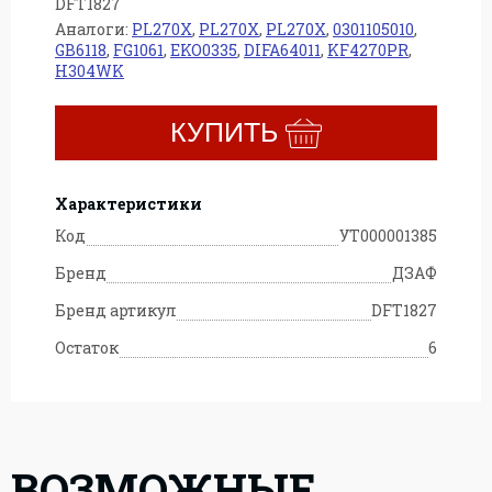
DFT1827
Аналоги:
PL270X
,
PL270X
,
PL270X
,
0301105010
,
GB6118
,
FG1061
,
EKO0335
,
DIFA64011
,
KF4270PR
,
H304WK
КУПИТЬ
Характеристики
Код
УТ000001385
Бренд
ДЗАФ
Бренд артикул
DFT1827
Остаток
6
м
ВОЗМОЖНЫЕ