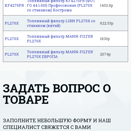
Топливный фильтр KF4270PR (ФОТ
KF4270PR
ГО 44.1.010) Профессионал (PL270X
1402.8р
со стаканом) Кострома
Топливный фильтр LIBN PL270X со
PL270X
822.53р
стаканом (китай)
Топливный фильтр MANN-FILTER
PL270X
1830р
PL270X
Топливный фильтр MANN-FILTER
PL270X
2074р
PL270X ЕВРОПА
ЗАДАТЬ ВОПРОС О
ТОВАРЕ
ЗАПОЛНИТЕ НЕБОЛЬШУЮ ФОРМУ И НАШ
СПЕЦИАЛИСТ СВЯЖЕТСЯ С ВАМИ