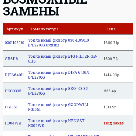
ЗАМЕНЫ
Артикул
Номенклатура
Цена
Топливный фильтр 030-1105010
0301105010
1860.71р
(PL270X) Ливны
Топливный фильтр BIG FILTER GB-
GB6118
1600.72р
6118
Топливный фильтр DIFA 6401/1
DIFA64011
1414.39р
(PL270X)
Топливный фильтр EKO- 03.35
EKO0335
855.4р
(PL270X)
Топливный фильтр GOODWILL
FG1061
1133.9р
FG1061
Топливный фильтр HENGST
H304WK
Под заказ
H304WK