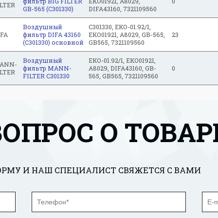
фильтр BIG FILTER
EKO01921, A8029,
0
ILTER
GB-565 (C301330)
DIFA43160, 7321109560
Воздушный
C301330, EKO-01.92/1,
IFA
фильтр DIFA 43160
EKO01921, A8029, GB-565,
23
(C301330) основной
GB565, 7321109560
Воздушный
EKO-01.92/1, EKO01921,
ANN-
фильтр MANN-
A8029, DIFA43160, GB-
0
ILTER
FILTER C301330
565, GB565, 7321109560
ВОПРОС О ТОВАР
РМУ И НАШ СПЕЦИАЛИСТ СВЯЖЕТСЯ С ВАМИ