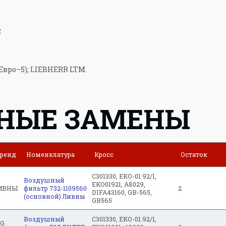
2
Евро–5); LIEBHERR LTM.
НЫЕ ЗАМЕНЫ
ренд
Номенклатура
Кросс
Остаток
C301330, EKO-01.92/1,
Воздушный
EKO01921, A8029,
ИВНЫ
фильтр 732-1109560
2
DIFA43160, GB-565,
(основной) Ливны
GB565
Воздушный
C301330, EKO-01.92/1,
IG