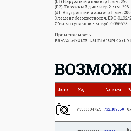
(D1) Наружный диаметр 1, мм. 296
(D2) Наружный диаметр 2, мм. 296
(d1) Внутренний диаметр 1, мм. 200
Элемент безопастности. EKO-01.92/
Объем в упаковке, м. куб. 0,056673
Применяемость
КамАЗ 5490 (дв. Daimler OM 457LA 
ВОЗМОЖ
Фото
Код
Артикул
Б
УТ000004724
7321109560
Л
B