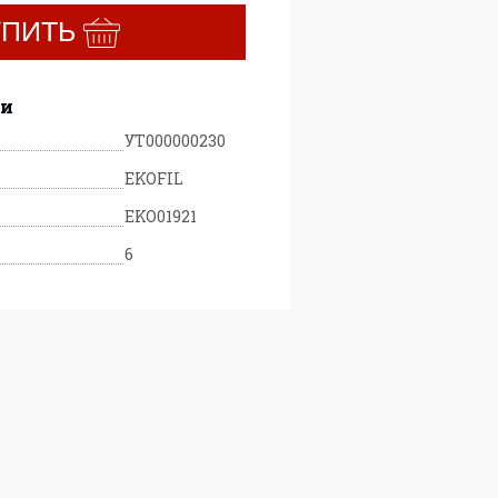
УПИТЬ
ки
УТ000000230
EKOFIL
EKO01921
6