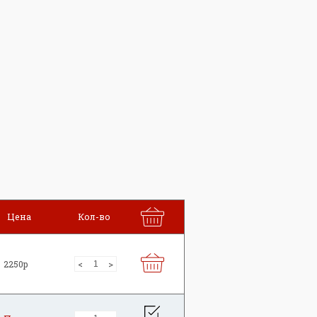
Цена
Кол-во
2250р