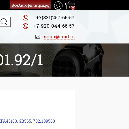
ВсеАвтофильтры.рф
0
+7(831)257-66-57
+7-920-044-66-57
ea.nn@mail.ru
1.92/1
IFA43160
,
GB565
,
7321109560