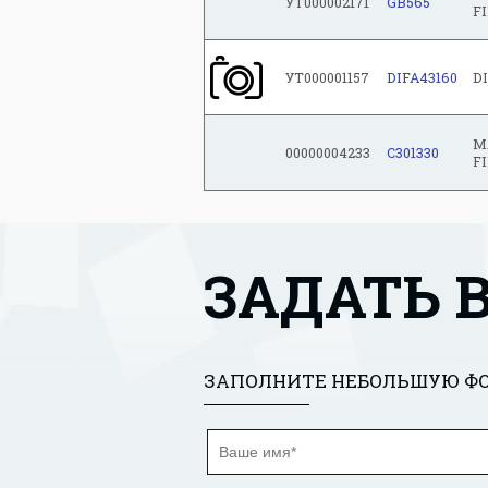
УТ000002171
GB565
F
УТ000001157
DIFA43160
D
M
00000004233
C301330
F
ЗАДАТЬ 
ЗАПОЛНИТЕ НЕБОЛЬШУЮ ФО