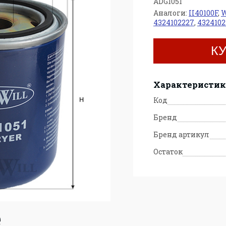
ADG1051
Аналоги:
II40100F
,
W
4324102227
,
4324102
К
Характеристи
Код
Бренд
Бренд артикул
Остаток
е