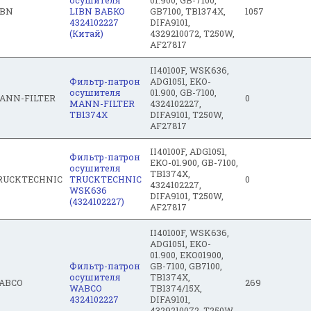
осушителя
01.900, GB-7100,
IBN
LIBN ВАБКО
GB7100, TB1374X,
1057
4324102227
DIFA9101,
(Китай)
4329210072, T250W,
AF27817
II40100F, WSK636,
Фильтр-патрон
ADG1051, EKO-
осушителя
01.900, GB-7100,
ANN-FILTER
0
MANN-FILTER
4324102227,
TB1374X
DIFA9101, T250W,
AF27817
II40100F, ADG1051,
Фильтр-патрон
EKO-01.900, GB-7100,
осушителя
TB1374X,
RUCKTECHNIC
TRUCKTECHNIC
0
4324102227,
WSK636
DIFA9101, T250W,
(4324102227)
AF27817
II40100F, WSK636,
ADG1051, EKO-
01.900, EKO01900,
Фильтр-патрон
GB-7100, GB7100,
осушителя
TB1374X,
ABCO
269
WABCO
TB1374/15X,
4324102227
DIFA9101,
4329210072, T250W,