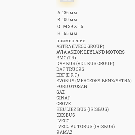
A
136 мм
B
100 мм
G
M 39 X 1.5
H
165 мм
применение
ASTRA (IVECO GROUP)
AVIA ASHOK LEYLAND MOTORS
BMC (TR)
DAF BUS (VDL BUS GROUP)
DAF TRUCKS
ERF (E.R.F.)
EVOBUS (MERCEDES-BENZ/SETRA)
FORD OTOSAN
GAZ
GINAF
GROVE
HEULIEZ BUS (IRISBUS)
IRISBUS
IVECO
IVECO AUTOBUS (IRISBUS)
KAMAZ