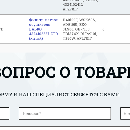
4324102412,
AF27817
Фильтр-патрон
II40100F, WSK636,
осушителя
ADG1051, EKO-
TD
ВАБКО
01.900, GB-7100,
0
4324102227 ZTD
TB1374X, DIFA9101,
(китай)
T250W, AF27817
ВОПРОС О ТОВАР
РМУ И НАШ СПЕЦИАЛИСТ СВЯЖЕТСЯ С ВАМИ