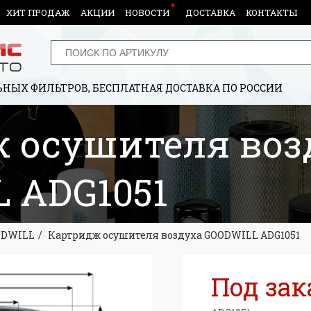
ХИТ ПРОДАЖ
АКЦИИ
НОВОСТИ
ДОСТАВКА
КОНТАКТЫ
НЫХ ФИЛЬТРОВ, БЕСПЛАТНАЯ ДОСТАВКА ПО РОССИИ
 осушителя воз
 ADG1051
ODWILL
Картридж осушителя воздуха GOODWILL ADG1051
Под зак