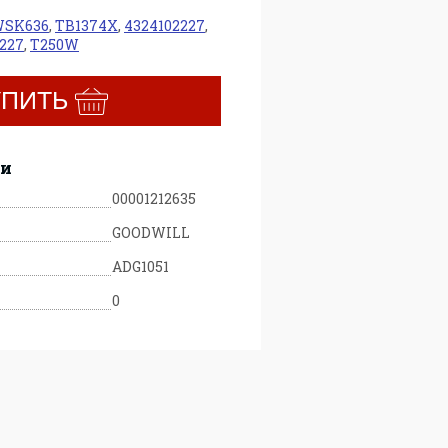
SK636
,
TB1374X
,
4324102227
,
227
,
T250W
УПИТЬ
ки
00001212635
GOODWILL
ADG1051
0