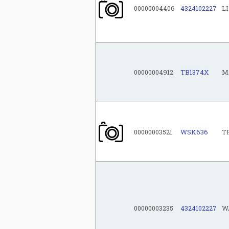
00000004406
4324102227
L
00000004912
TB1374X
M
00000003521
WSK636
T
00000003235
4324102227
W