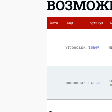
ВОЗМОЖ
Фото
Код
Артикул
Б
УТ000003234
T250W
H
K
00000003237
II40100F
B