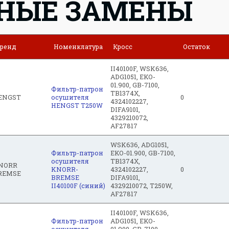
НЫЕ ЗАМЕНЫ
ренд
Номенклатура
Кросс
Остаток
II40100F, WSK636,
ADG1051, EKO-
01.900, GB-7100,
Фильтр-патрон
TB1374X,
ENGST
осушителя
0
4324102227,
HENGST T250W
DIFA9101,
4329210072,
AF27817
WSK636, ADG1051,
Фильтр-патрон
EKO-01.900, GB-7100,
осушителя
TB1374X,
NORR
KNORR-
4324102227,
0
REMSE
BREMSE
DIFA9101,
II40100F (синий)
4329210072, T250W,
AF27817
II40100F, WSK636,
Фильтр-патрон
ADG1051, EKO-