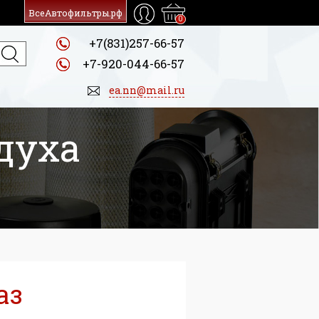
ВсеАвтофильтры.рф
0
+7(831)257-66-57
+7-920-044-66-57
ea.nn@mail.ru
духа
аз