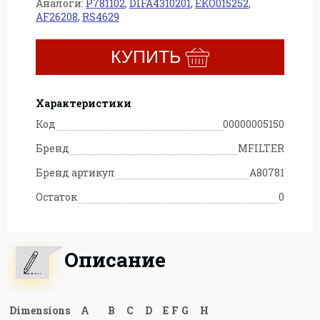
Аналоги:
P781102
,
DIFA4310201
,
EKO015252
,
AF26208
,
RS4629
КУПИТЬ
Характеристики
Код
00000005150
Бренд
MFILTER
Бренд артикул
A80781
Остаток
0
Описание
Dimensions
A
B
C
D
E
F
G
H