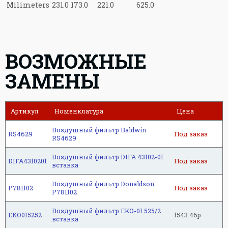
Milimeters
231.0
173.0
221.0
625.0
ВОЗМОЖНЫЕ
ЗАМЕНЫ
Артикул
Номенклатура
Цена
Воздушный фильтр Baldwin
RS4629
Под заказ
RS4629
Воздушный фильтр DIFA 43102-01
DIFA4310201
Под заказ
вставка
Воздушный фильтр Donaldson
P781102
Под заказ
P781102
Воздушный фильтр EKO-01.525/2
EKO015252
1543.46р
вставка