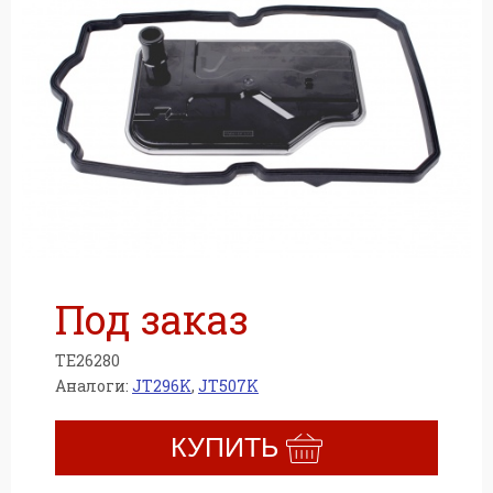
Под заказ
TE26280
м
Аналоги:
JT296K
,
JT507K
КУПИТЬ