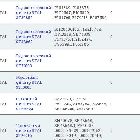
Гидравлический
P165569, P165675,
TAL
фильтр STAL
P176567, P165659,
0
ST30852
P165705, P179518, P567580
RHR850G10B, HK21670K,
Гидравлический
HY13249, SH74039,
TAL
фильтр STAL
0
P173178, HY13249/1,
ST38063
P566991, F061786
Гидравлический
TAL
фильтр STAL
0
ST70103
Масляный
TAL
фильтр STAL
0
ST10001
Салонный
CA27020, CP29510,
TAL
фильтр STAL
P500248, AF55754, PA5656,
0
ST86824
SKL46240, 4632689
SN40678, SK48548,
Топливный
SK48548/1, PF46137,
TAL
фильтр STAL
10000-79629, 1000079629,
0
ST20016
10000-70419, 1000070419,