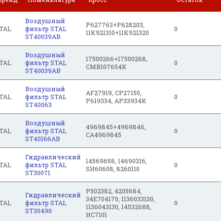
Воздушный
P627763+P628203,
TAL
фильтр STAL
0
11K921310+11K921320
ST40039AB
Воздушный
17500266+17500268,
TAL
фильтр STAL
0
CMB107654K
ST40039AB
Воздушный
AF27919, CP27150,
TAL
фильтр STAL
0
P619334, AP33934K
ST40063
Воздушный
4969845+4969846,
TAL
фильтр STAL
0
CA4969845
ST40166AB
Гидравлический
14569658, 14690316,
TAL
фильтр STAL
0
SH60608, 8260110
ST30071
P502382, 4205684,
Гидравлический
34E704170, 1136033130,
TAL
фильтр STAL
0
1136043130, 14532688,
ST30490
HC7101