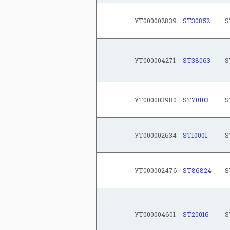
УТ000002839
ST30852
S
УТ000004271
ST38063
S
УТ000003980
ST70103
S
УТ000002634
ST10001
S
УТ000002476
ST86824
S
УТ000004601
ST20016
S