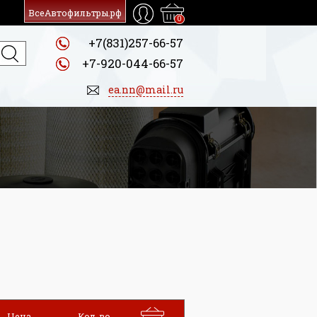
ВсеАвтофильтры.рф
0
+7(831)257-66-57
+7-920-044-66-57
ea.nn@mail.ru
Цена
Кол-во