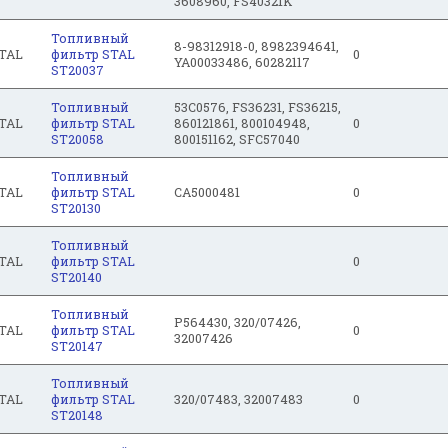
3608960, FS40321K
Топливный
8-98312918-0, 8982394641,
TAL
фильтр STAL
0
YA00033486, 60282117
ST20037
Топливный
53C0576, FS36231, FS36215,
TAL
фильтр STAL
860121861, 800104948,
0
ST20058
800151162, SFC57040
Топливный
TAL
фильтр STAL
CA5000481
0
ST20130
Топливный
TAL
фильтр STAL
0
ST20140
Топливный
P564430, 320/07426,
TAL
фильтр STAL
0
32007426
ST20147
Топливный
TAL
фильтр STAL
320/07483, 32007483
0
ST20148