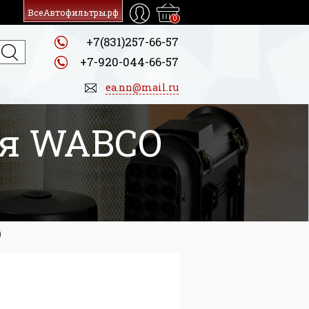
ВсеАвтофильтры.рф
0
+7(831)257-66-57
+7-920-044-66-57
ea.nn@mail.ru
ля WABCO
)