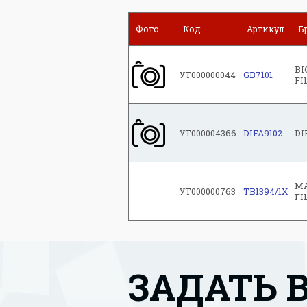
Фото
Код
Артикул
Б
BI
УТ000000044
GB7101
FI
УТ000004366
DIFA9102
DI
M
УТ000000763
TB1394/1X
FI
ЗАДАТЬ 