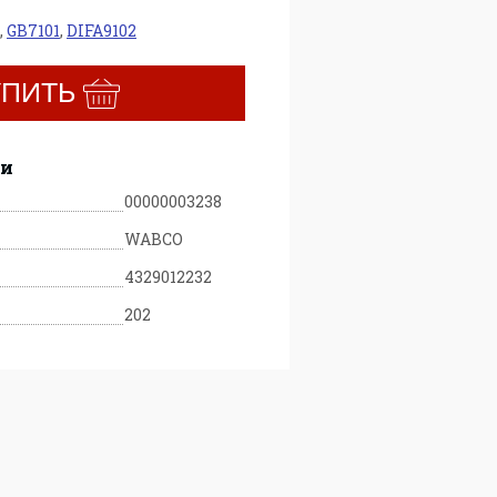
,
GB7101
,
DIFA9102
УПИТЬ
ки
00000003238
WABCO
4329012232
202