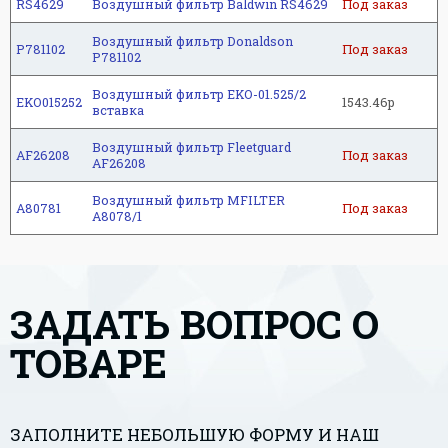
RS4629
Воздушный фильтр Baldwin RS4629
Под заказ
Воздушный фильтр Donaldson
P781102
Под заказ
P781102
Воздушный фильтр EKO-01.525/2
EKO015252
1543.46р
вставка
Воздушный фильтр Fleetguard
AF26208
Под заказ
AF26208
Воздушный фильтр MFILTER
A80781
Под заказ
A8078/1
ЗАДАТЬ ВОПРОС О
ТОВАРЕ
ЗАПОЛНИТЕ НЕБОЛЬШУЮ ФОРМУ И НАШ