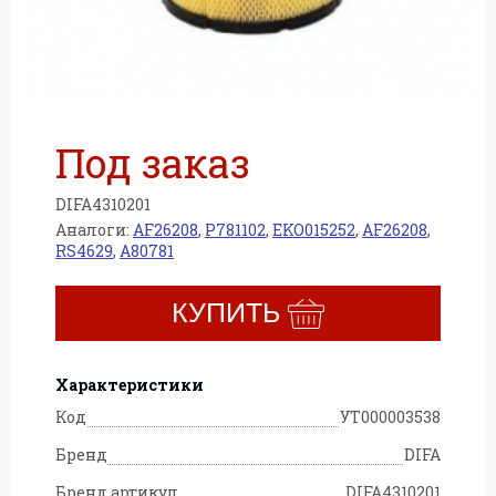
Под заказ
DIFA4310201
Аналоги:
AF26208
,
P781102
,
EKO015252
,
AF26208
,
RS4629
,
A80781
КУПИТЬ
Характеристики
Код
УТ000003538
Бренд
DIFA
Бренд артикул
DIFA4310201