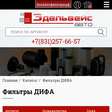
ВсеАвтофильтры.рф
0
+7(831)257-66-57
Главная
Каталог
Фильтры ДИФА
Фильтры ДИФА
Артикул
Номенклатура
Цена