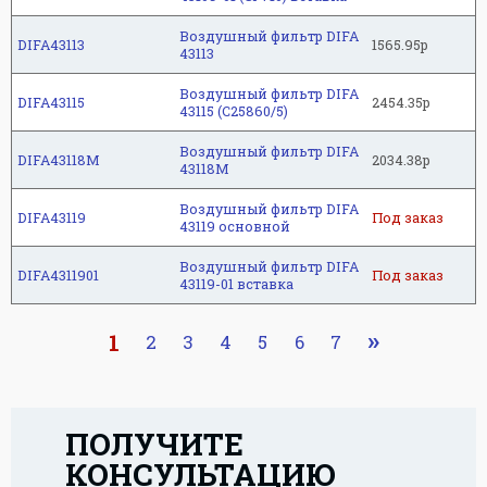
Воздушный фильтр DIFA
DIFA43113
1565.95р
43113
Воздушный фильтр DIFA
DIFA43115
2454.35р
43115 (C25860/5)
Воздушный фильтр DIFA
DIFA43118M
2034.38р
43118M
Воздушный фильтр DIFA
DIFA43119
Под заказ
43119 основной
Воздушный фильтр DIFA
DIFA4311901
Под заказ
43119-01 вставка
1
2
3
4
5
6
7
ПОЛУЧИТЕ
КОНСУЛЬТАЦИЮ