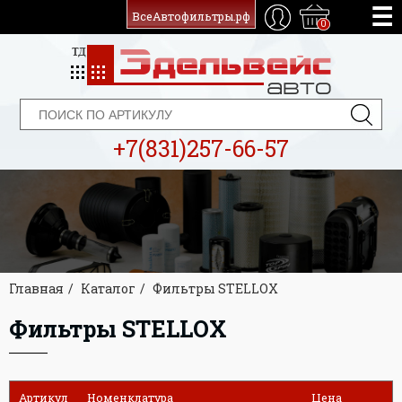
ВсеАвтофильтры.рф
0
+7(831)257-66-57
Главная
Каталог
Фильтры STELLOX
Фильтры STELLOX
Артикул
Номенклатура
Цена